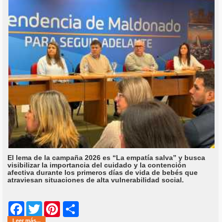
El lema de la campaña 2026 es “La empatía salva” y busca
visibilizar la importancia del cuidado y la contención
afectiva durante los primeros días de vida de bebés que
atraviesan situaciones de alta vulnerabilidad social.
Share
Facebook
Twitter
Pinterest
Leer más...