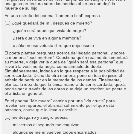
una gasa protectora sobre las heridas abiertas que dejó la
muerte de su hijo.
En una estrofa del poema “Lamento final” expresa:
[...] ¿qué quedará de mí, después de muerto?
¿quién será aquel que vista de negro?
¿será que viva en alguna memoria?
o sólo en ese vetusto libro que dejé escrito.
El poeta plantea preguntas acerca del legado personal, y sobre
la memoria “post mortem”. Cuestiona quién realmente lamentará
su muerte, y deja ver la duda de “quién será esa persona” que
llevará la vestimenta negra como símbolo de duelo.
Simultáneamente, indaga en lo que respecta a la posibilidad de
ser recordado. Dicho de otra manera, pone en tela de juicio el
anhelo de perdurar en la memoria de los demás. Finalmente,
plantea la idea de que la única manera de ser recordado, quizá,
podría ser a través de las obras que deja un escritor, un poeta o
el artista en general.
En el poema “Me muero” camina por una “vía crucis” para
revelar, sin reparos, el abismal sufrimiento por el que está
pasando, causa que lo lleva a escribir:
[...] me desgarro y sangro poesía
mil versos al segundo me esquivan
algunos se me envuelven todos encarnados