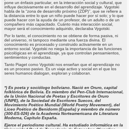
pone un énfasis particular, en la interacción social y cultural, que
influye decisivamente en el desarrollo del aprendizaje. Vygotski
habla de la “zona de desarrollo próximo (ZDP)”, que se refiere a
la distancia entre lo que un niño puede hacer por sí solo; y lo que
puede hacer con la ayuda de un profesor, de un adulto o de un
compañero más capacitado. Cuánto más interacción social,
mayor será el conocimiento adquirido, declaraba Vygotski.
Por lo tanto, el conocimiento no se obtiene de forma pasiva, ni
del universo, ni tampoco mediante una fuerza divina. El
conocimiento es procesado y construido activamente en un
entorno social. Vygotski no niega la importancia de las funciones
psicológicas en el aprendizaje, ya que controlan pensamientos,
sentimientos y conductas.
Tanto Piaget como Vygotski nos enseñan que el aprendizaje no
es un proceso pasivo. Es un viaje activo y social en el que los
seres humanos dialogan, exploran y colaboran.
*) Es poeta y sociólogo boliviano. Nació en Oruro, capital
folklórica de Bolivia. Es miembro del Pen-Club Internacional,
de la Unión Nacional de Poetas y Escritores de Oruro
(UNPE), de la Sociedad de Escritores Suecos, del
Movimiento Poético Mundial (World Poetry Movement), del
Liceo Poético de Benidorm (España) y miembro de número
(300-ES-026) de la Academia Norteamericana de Literatura
Moderna, Capítulo España.
Ejerce el periodismo cultural. Ha estudiado informática en la