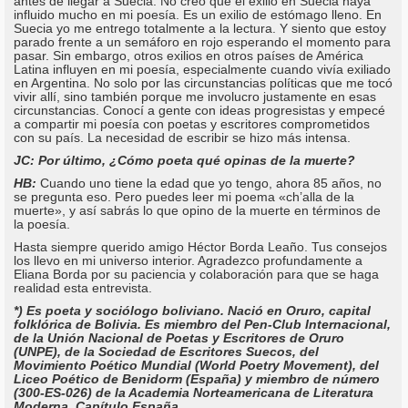
antes de llegar a Suecia. No creo que el exilio en Suecia haya
influido mucho en mi poesía. Es un exilio de estómago lleno. En
Suecia yo me entrego totalmente a la lectura. Y siento que estoy
parado frente a un semáforo en rojo esperando el momento para
pasar. Sin embargo, otros exilios en otros países de América
Latina influyen en mi poesía, especialmente cuando vivía exiliado
en Argentina. No solo por las circunstancias políticas que me tocó
vivir allí, sino también porque me involucro justamente en esas
circunstancias. Conocí a gente con ideas progresistas y empecé
a compartir mi poesía con poetas y escritores comprometidos
con su país. La necesidad de escribir se hizo más intensa.
JC: Por último, ¿Cómo poeta qué opinas de la muerte?
HB:
Cuando uno tiene la edad que yo tengo, ahora 85 años, no
se pregunta eso. Pero puedes leer mi poema «ch’alla de la
muerte», y así sabrás lo que opino de la muerte en términos de
la poesía.
Hasta siempre querido amigo Héctor Borda Leaño. Tus consejos
los llevo en mi universo interior. Agradezco profundamente a
Eliana Borda por su paciencia y colaboración para que se haga
realidad esta entrevista.
*) Es poeta y sociólogo boliviano. Nació en Oruro, capital
folklórica de Bolivia. Es miembro del Pen-Club Internacional,
de la Unión Nacional de Poetas y Escritores de Oruro
(UNPE), de la Sociedad de Escritores Suecos, del
Movimiento Poético Mundial (World Poetry Movement), del
Liceo Poético de Benidorm (España) y miembro de número
(300-ES-026) de la Academia Norteamericana de Literatura
Moderna, Capítulo España.