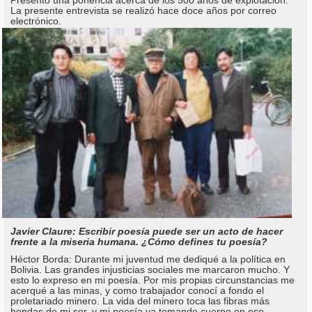
Presentó una ponencia acerca de los 500 años de explotación.
La presente entrevista se realizó hace doce años por correo
electrónico.
Javier Claure: Escribir poesía puede ser un acto de hacer
frente a la miseria humana. ¿Cómo defines tu poesía?
Héctor Borda: Durante mi juventud me dediqué a la política en
Bolivia. Las grandes injusticias sociales me marcaron mucho. Y
esto lo expreso en mi poesía. Por mis propias circunstancias me
acerqué a las minas, y como trabajador conocí a fondo el
proletariado minero. La vida del minero toca las fibras más
hondas de mi ser, y mi poesía va tomando cuerpo en ese