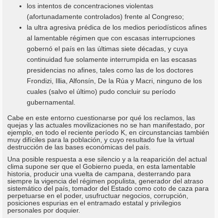
los intentos de concentraciones violentas
(afortunadamente controlados) frente al Congreso;
la ultra agresiva prédica de los medios periodísticos afines
al lamentable régimen que con escasas interrupciones
gobernó el país en las últimas siete décadas, y cuya
continuidad fue solamente interrumpida en las escasas
presidencias no afines, tales como las de los doctores
Frondizi, Illia, Alfonsín, De la Rúa y Macri, ninguno de los
cuales (salvo el último) pudo concluir su período
gubernamental.
Cabe en este entorno cuestionarse por qué los reclamos, las
quejas y las actuales movilizaciones no se han manifestado, por
ejemplo, en todo el reciente período K, en circunstancias también
muy difíciles para la población, y cuyo resultado fue la virtual
destrucción de las bases económicas del país.
Una posible respuesta a ese silencio y a la reaparición del actual
clima supone ser que el Gobierno pueda, en esta lamentable
historia, producir una vuelta de campana, desterrando para
siempre la vigencia del régimen populista, generador del atraso
sistemático del país, tomador del Estado como coto de caza para
perpetuarse en el poder, usufructuar negocios, corrupción,
posiciones espurias en el entramado estatal y privilegios
personales por doquier.