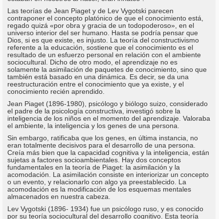
Las teorías de Jean Piaget y de Lev Vygotski parecen
contraponer el concepto platónico de que el conocimiento está,
regado quizá «por obra y gracia de un todopoderoso», en el
universo interior del ser humano. Hasta se podría pensar que
Dios, si es que existe, es injusto. La teoría del constructivismo
referente a la educación, sostiene que el conocimiento es el
resultado de un esfuerzo personal en relación con el ambiente
sociocultural. Dicho de otro modo, el aprendizaje no es
solamente la asimilación de paquetes de conocimiento, sino que
también está basado en una dinámica. Es decir, se da una
reestructuración entre el conocimiento que ya existe, y el
conocimiento recién aprendido.
Jean Piaget (1896-1980), psicólogo y biólogo suizo, considerado
el padre de la psicología constructiva, investigó sobre la
inteligencia de los niños en el momento del aprendizaje. Valoraba
el ambiente, la inteligencia y los genes de una persona.
Sin embargo, ratificaba que los genes, en última instancia, no
eran totalmente decisivos para el desarrollo de una persona.
Creía más bien que la capacidad cognitiva y la inteligencia, están
sujetas a factores socioambientales. Hay dos conceptos
fundamentales en la teoría de Piaget: la asimilación y la
acomodación. La asimilación consiste en interiorizar un concepto
o un evento, y relacionarlo con algo ya preestablecido. La
acomodación es la modificación de los esquemas mentales
almacenados en nuestra cabeza.
Lev Vygotski (1896- 1934) fue un psicólogo ruso, y es conocido
por su teoría sociocultural del desarrollo cognitivo. Esta teoría