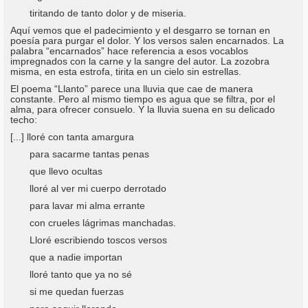
tiritando de tanto dolor y de miseria.
Aquí vemos que el padecimiento y el desgarro se tornan en
poesía para purgar el dolor. Y los versos salen encarnados. La
palabra “encarnados” hace referencia a esos vocablos
impregnados con la carne y la sangre del autor. La zozobra
misma, en esta estrofa, tirita en un cielo sin estrellas.
El poema “Llanto” parece una lluvia que cae de manera
constante. Pero al mismo tiempo es agua que se filtra, por el
alma, para ofrecer consuelo. Y la lluvia suena en su delicado
techo:
[...] lloré con tanta amargura
para sacarme tantas penas
que llevo ocultas
lloré al ver mi cuerpo derrotado
para lavar mi alma errante
con crueles lágrimas manchadas.
Lloré escribiendo toscos versos
que a nadie importan
lloré tanto que ya no sé
si me quedan fuerzas