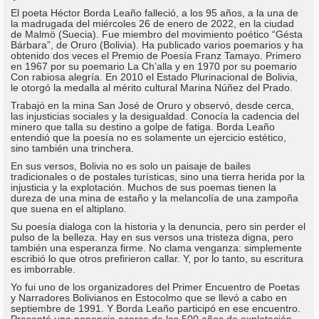
El poeta Héctor Borda Leaño falleció, a los 95 años, a la una de
la madrugada del miércoles 26 de enero de 2022, en la ciudad
de Malmö (Suecia). Fue miembro del movimiento poético “Gésta
Bárbara”, de Oruro (Bolivia). Ha publicado varios poemarios y ha
obtenido dos veces el Premio de Poesía Franz Tamayo. Primero
en 1967 por su poemario La Ch’alla y en 1970 por su poemario
Con rabiosa alegría. En 2010 el Estado Plurinacional de Bolivia,
le otorgó la medalla al mérito cultural Marina Núñez del Prado.
Trabajó en la mina San José de Oruro y observó, desde cerca,
las injusticias sociales y la desigualdad. Conocía la cadencia del
minero que talla su destino a golpe de fatiga. Borda Leaño
entendió que la poesía no es solamente un ejercicio estético,
sino también una trinchera.
En sus versos, Bolivia no es solo un paisaje de bailes
tradicionales o de postales turísticas, sino una tierra herida por la
injusticia y la explotación. Muchos de sus poemas tienen la
dureza de una mina de estaño y la melancolía de una zampoña
que suena en el altiplano.
Su poesía dialoga con la historia y la denuncia, pero sin perder el
pulso de la belleza. Hay en sus versos una tristeza digna, pero
también una esperanza firme. No clama venganza: simplemente
escribió lo que otros prefirieron callar. Y, por lo tanto, su escritura
es imborrable.
Yo fui uno de los organizadores del Primer Encuentro de Poetas
y Narradores Bolivianos en Estocolmo que se llevó a cabo en
septiembre de 1991. Y Borda Leaño participó en ese encuentro.