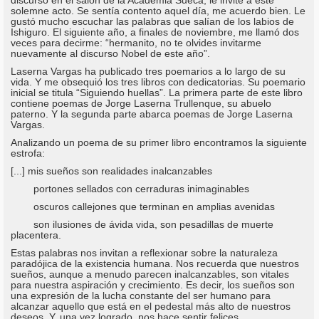
solemne acto. Se sentía contento aquel día, me acuerdo bien. Le
gustó mucho escuchar las palabras que salían de los labios de
Ishiguro. El siguiente año, a finales de noviembre, me llamó dos
veces para decirme: “hermanito, no te olvides invitarme
nuevamente al discurso Nobel de este año”.
Laserna Vargas ha publicado tres poemarios a lo largo de su
vida. Y me obsequió los tres libros con dedicatorias. Su poemario
inicial se titula “Siguiendo huellas”. La primera parte de este libro
contiene poemas de Jorge Laserna Trullenque, su abuelo
paterno. Y la segunda parte abarca poemas de Jorge Laserna
Vargas.
Analizando un poema de su primer libro encontramos la siguiente
estrofa:
[...] mis sueños son realidades inalcanzables
portones sellados con cerraduras inimaginables
oscuros callejones que terminan en amplias avenidas
son ilusiones de ávida vida, son pesadillas de muerte
placentera.
Estas palabras nos invitan a reflexionar sobre la naturaleza
paradójica de la existencia humana. Nos recuerda que nuestros
sueños, aunque a menudo parecen inalcanzables, son vitales
para nuestra aspiración y crecimiento. Es decir, los sueños son
una expresión de la lucha constante del ser humano para
alcanzar aquello que está en el pedestal más alto de nuestros
deseos. Y, una vez logrado, nos hace sentir felices.