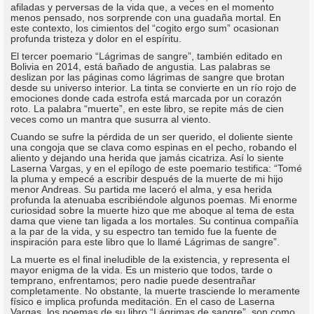
afiladas y perversas de la vida que, a veces en el momento
menos pensado, nos sorprende con una guadaña mortal. En
este contexto, los cimientos del “cogito ergo sum” ocasionan
profunda tristeza y dolor en el espíritu.
El tercer poemario “Lágrimas de sangre”, también editado en
Bolivia en 2014, está bañado de angustia. Las palabras se
deslizan por las páginas como lágrimas de sangre que brotan
desde su universo interior. La tinta se convierte en un río rojo de
emociones donde cada estrofa está marcada por un corazón
roto. La palabra “muerte”, en este libro, se repite más de cien
veces como un mantra que susurra al viento.
Cuando se sufre la pérdida de un ser querido, el doliente siente
una congoja que se clava como espinas en el pecho, robando el
aliento y dejando una herida que jamás cicatriza. Así lo siente
Laserna Vargas, y en el epílogo de este poemario testifica: “Tomé
la pluma y empecé a escribir después de la muerte de mi hijo
menor Andreas. Su partida me laceró el alma, y esa herida
profunda la atenuaba escribiéndole algunos poemas. Mi enorme
curiosidad sobre la muerte hizo que me aboque al tema de esta
dama que viene tan ligada a los mortales. Su continua compañía
a la par de la vida, y su espectro tan temido fue la fuente de
inspiración para este libro que lo llamé Lágrimas de sangre”.
La muerte es el final ineludible de la existencia, y representa el
mayor enigma de la vida. Es un misterio que todos, tarde o
temprano, enfrentamos; pero nadie puede desentrañar
completamente. No obstante, la muerte trasciende lo meramente
físico e implica profunda meditación. En el caso de Laserna
Vargas, los poemas de su libro “Lágrimas de sangre”, son como