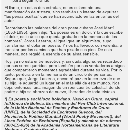
para seguir llorando.
El llanto, en estas dos estrofas, no es solamente una
manifestación de tristeza, sino también un intento de expulsar
“las penas ocultas” que se han acumulado en las entrañas del
autor.
Recordando las palabras del gran poeta cubano José Martí
(1853-1895), quien dijo: “La poesía es un dolor. Y lo que escribe
el dolor, es lo único que queda grabado en la memoria de los
hombres”. Jorge Laserna, al igual que un alquimista, supo
transformar el dolor en poesía. Y nos ha llevado, con valentía, a
transitar por los caminos que han pisado sus pies. De esta
manera, nos regaló la esencia de su alma sensible.
Hoy, ya no está entre nosotros y, sin duda alguna, es recordado
por sus seres queridos, pero también por sus verdaderos amigos
que compartieron momentos agradables durante su vida. Por lo
tanto, perdurará en la memoria de un círculo de personas.
Seguro que, Jorge Laserna, encontró paz en la certeza de que
su hijo, le aguardó un lugar en el más allá de este mundo. Nos
deja, entonces, una imagen de un reencuentro celestial, donde
padre e hijo se abrazan de nuevo, liberados de toda tristeza.
*) Es poeta y sociólogo boliviano. Nació en Oruro, capital
folklórica de Bolivia. Es miembro del Pen-Club Internacional,
de la Unión Nacional de Poetas y Escritores de Oruro
(UNPE), de la Sociedad de Escritores Suecos, del
Movimiento Poético Mundial (World Poetry Movement), del
Liceo Poético de Benidorm (España) y miembro de número
(300-ES-026) de la Academia Norteamericana de Literatura
Moderna, Capítulo España.