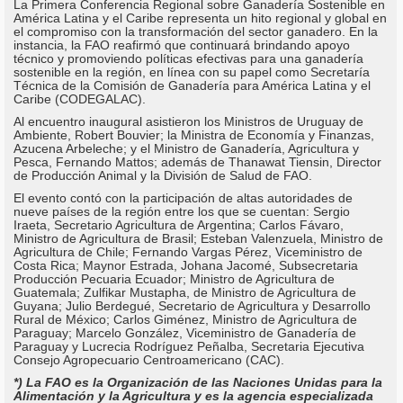
La Primera Conferencia Regional sobre Ganadería Sostenible en
América Latina y el Caribe representa un hito regional y global en
el compromiso con la transformación del sector ganadero. En la
instancia, la FAO reafirmó que continuará brindando apoyo
técnico y promoviendo políticas efectivas para una ganadería
sostenible en la región, en línea con su papel como Secretaría
Técnica de la Comisión de Ganadería para América Latina y el
Caribe (CODEGALAC).
Al encuentro inaugural asistieron los Ministros de Uruguay de
Ambiente, Robert Bouvier; la Ministra de Economía y Finanzas,
Azucena Arbeleche; y el Ministro de Ganadería, Agricultura y
Pesca, Fernando Mattos; además de Thanawat Tiensin, Director
de Producción Animal y la División de Salud de FAO.
El evento contó con la participación de altas autoridades de
nueve países de la región entre los que se cuentan: Sergio
Iraeta, Secretario Agricultura de Argentina; Carlos Fávaro,
Ministro de Agricultura de Brasil; Esteban Valenzuela, Ministro de
Agricultura de Chile; Fernando Vargas Pérez, Viceministro de
Costa Rica; Maynor Estrada, Johana Jacomé, Subsecretaria
Producción Pecuaria Ecuador; Ministro de Agricultura de
Guatemala; Zulfikar Mustapha, de Ministro de Agricultura de
Guyana; Julio Berdegué, Secretario de Agricultura y Desarrollo
Rural de México; Carlos Giménez, Ministro de Agricultura de
Paraguay; Marcelo González, Viceministro de Ganadería de
Paraguay y Lucrecia Rodríguez Peñalba, Secretaria Ejecutiva
Consejo Agropecuario Centroamericano (CAC).
*) La FAO es la Organización de las Naciones Unidas para la
Alimentación y la Agricultura y es la agencia especializada