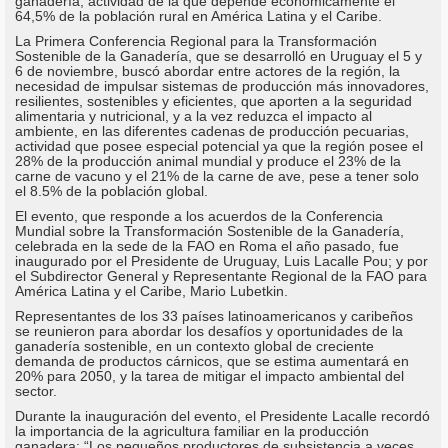
ganadería, actividad de la que depende económicamente el
64,5% de la población rural en América Latina y el Caribe.
La Primera Conferencia Regional para la Transformación
Sostenible de la Ganadería, que se desarrolló en Uruguay el 5 y
6 de noviembre, buscó abordar entre actores de la región, la
necesidad de impulsar sistemas de producción más innovadores,
resilientes, sostenibles y eficientes, que aporten a la seguridad
alimentaria y nutricional, y a la vez reduzca el impacto al
ambiente, en las diferentes cadenas de producción pecuarias,
actividad que posee especial potencial ya que la región posee el
28% de la producción animal mundial y produce el 23% de la
carne de vacuno y el 21% de la carne de ave, pese a tener solo
el 8.5% de la población global.
El evento, que responde a los acuerdos de la Conferencia
Mundial sobre la Transformación Sostenible de la Ganadería,
celebrada en la sede de la FAO en Roma el año pasado, fue
inaugurado por el Presidente de Uruguay, Luis Lacalle Pou; y por
el Subdirector General y Representante Regional de la FAO para
América Latina y el Caribe, Mario Lubetkin.
Representantes de los 33 países latinoamericanos y caribeños
se reunieron para abordar los desafíos y oportunidades de la
ganadería sostenible, en un contexto global de creciente
demanda de productos cárnicos, que se estima aumentará en
20% para 2050, y la tarea de mitigar el impacto ambiental del
sector.
Durante la inauguración del evento, el Presidente Lacalle recordó
la importancia de la agricultura familiar en la producción
ganadera: “Los pequeños productores de subsistencia a veces