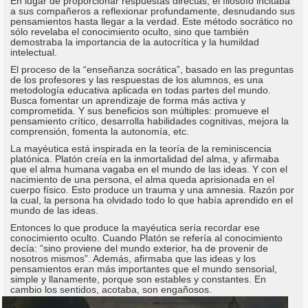
En lugar de proporcionar respuestas directas, el filósofo incitaba
a sus compañeros a reflexionar profundamente, desnudando sus
pensamientos hasta llegar a la verdad. Este método socrático no
sólo revelaba el conocimiento oculto, sino que también
demostraba la importancia de la autocrítica y la humildad
intelectual.
El proceso de la “enseñanza socrática”, basado en las preguntas
de los profesores y las respuestas de los alumnos, es una
metodología educativa aplicada en todas partes del mundo.
Busca fomentar un aprendizaje de forma más activa y
comprometida. Y sus beneficios son múltiples: promueve el
pensamiento crítico, desarrolla habilidades cognitivas, mejora la
comprensión, fomenta la autonomía, etc.
La mayéutica está inspirada en la teoría de la reminiscencia
platónica. Platón creía en la inmortalidad del alma, y afirmaba
que el alma humana vagaba en el mundo de las ideas. Y con el
nacimiento de una persona, el alma queda aprisionada en el
cuerpo físico. Esto produce un trauma y una amnesia. Razón por
la cual, la persona ha olvidado todo lo que había aprendido en el
mundo de las ideas.
Entonces lo que produce la mayéutica sería recordar ese
conocimiento oculto. Cuando Platón se refería al conocimiento
decía: “sino proviene del mundo exterior, ha de provenir de
nosotros mismos”. Además, afirmaba que las ideas y los
pensamientos eran más importantes que el mundo sensorial,
simple y llanamente, porque son estables y constantes. En
cambio los sentidos, acotaba, son engañosos.