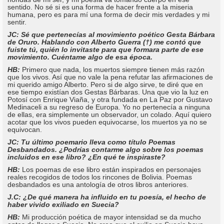
sentido. No sé si es una forma de hacer frente a la miseria
humana, pero es para mí una forma de decir mis verdades y mi
sentir.
JC: Sé que pertenecías al movimiento poético Gesta Bárbara
de Oruro. Hablando con Alberto Guerra (†) me contó que
fuiste tú, quién lo invitaste para que formara parte de ese
movimiento. Cuéntame algo de esa época.
HB:
Primero que nada, los muertos siempre tienen más razón
que los vivos. Así que no vale la pena refutar las afirmaciones de
mi querido amigo Alberto. Pero si de algo sirve, te diré que en
ese tiempo existían dos Gestas Bárbaras. Una que vio la luz en
Potosí con Enrique Viaña, y otra fundada en La Paz por Gustavo
Medinaceli a su regreso de Europa. Yo no pertenecía a ninguna
de ellas, era simplemente un observador, un colado. Aquí quiero
acotar que los vivos pueden equivocarse, los muertos ya no se
equivocan.
JC: Tu último poemario lleva como título Poemas
Desbandados. ¿Podrías contarme algo sobre los poemas
incluidos en ese libro? ¿En qué te inspiraste?
HB:
Los poemas de ese libro están inspirados en personajes
reales recogidos de todos los rincones de Bolivia. Poemas
desbandados es una antología de otros libros anteriores.
J.C: ¿De qué manera ha influido en tu poesía, el hecho de
haber vivido exiliado en Suecia?
HB:
Mi producción poética de mayor intensidad se da mucho