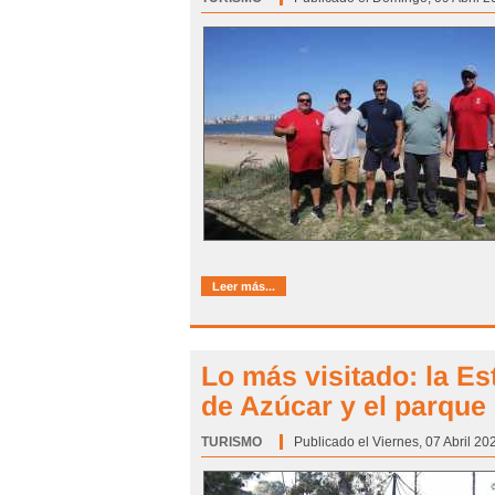
Leer más...
Lo más visitado: la Es
de Azúcar y el parque
TURISMO
Categoría:
Publicado el Viernes, 07 Abril 20