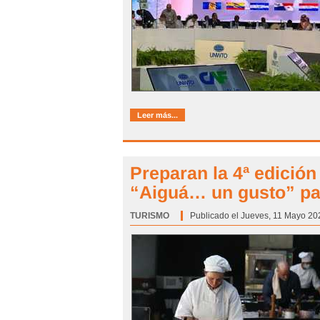
Leer más...
Preparan la 4ª edició
“Aiguá… un gusto” pa
TURISMO
Categoría:
Publicado el Jueves, 11 Mayo 20