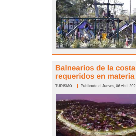
Balnearios de la cost
requeridos en materia
TURISMO
Categoría:
Publicado el Jueves, 06 Abril 202