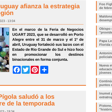
Foo Fig
ruguay afianza la estrategia
de febre
egión
Maldona
desemp
2023 - 13:04
Obispo 
En el marco de la Feria de Negocios
"provid
UGART 2023, que se desarrolló en Porto
Alegre entre el 31 de marzo y el 1º de
Papa Le
abril, Uruguay fortaleció sus lazos con el
Florida 
Estado de Rio Grande do Sul e hizo foco
Antonin
en promocionar los destinos
policia
binacionales en forma conjunta.
Nueva e
Share
educaci
Facebook
Twitter
Pinterest
jóvenes
Continúa
puntos 
Inumet p
Pígola saludó a los
extratro
rre de la temporada
Pistone
"histór
023 - 19:34