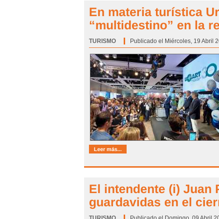
En materia turística U
“multidestino” en la r
TURISMO
Categoría:
Publicado el Miércoles, 19 Abril 
Leer más...
El intendente (i) Juan 
guardavidas en el cie
TURISMO
Categoría:
Publicado el Domingo, 09 Abril 2