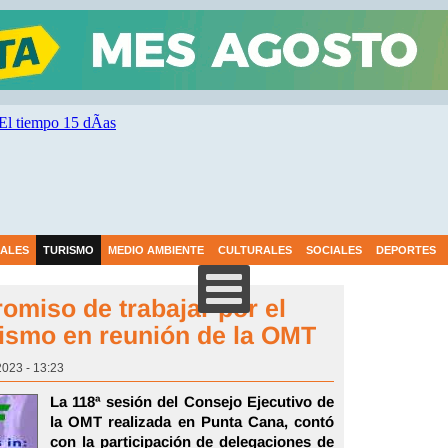
IALES
TURISMO
MEDIO AMBIENTE
CULTURALES
SOCIALES
DEPORTES
omiso de trabajar por el
rismo en reunión de la OMT
023 - 13:23
La 118ª sesión del Consejo Ejecutivo de
la OMT realizada en Punta Cana, contó
con la participación de delegaciones de