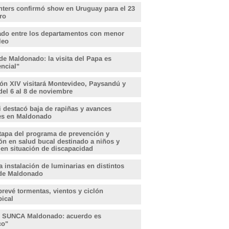
hters confirmó show en Uruguay para el 23
ro
do entre los departamentos con menor
leo
de Maldonado: la visita del Papa es
encial"
ón XIV visitará Montevideo, Paysandú y
del 6 al 8 de noviembre
i destacó baja de rapiñas y avances
les en Maldonado
tapa del programa de prevención y
ón en salud bucal destinado a niños y
 en situación de discapacidad
 instalación de luminarias en distintos
de Maldonado
revé tormentas, vientos y ciclón
pical
, SUNCA Maldonado: acuerdo es
ico"