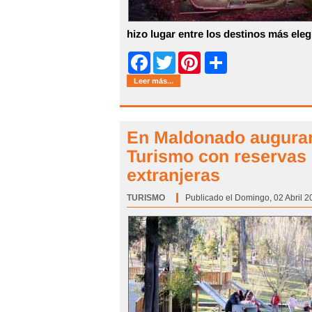
hizo lugar entre los destinos más eleg
Share
Facebook
Twitter
Pinterest
Leer más...
En Maldonado augura
Turismo con reservas 
extranjeras
TURISMO
Categoría:
Publicado el Domingo, 02 Abril 2