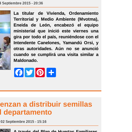
04 Septiembre 2015 - 20:36
La titular de Vivienda, Ordenamiento
Territorial y Medio Ambiente (Mvotma),
Eneida de León, encabezó el equipo
ministerial que inició este viernes una
gira por todo el país, reuniéndose con el
Intendente Canelones, Yamandú Orsi, y
otras autoridades. Aún no se anunció
cuando se cumplirá una visita similar a
Maldonado.
Share
Facebook
Twitter
Pinterest
nzan a distribuir semillas
el departamento
, 02 Septiembre 2015 - 15:16
A través del Plan de Huertas Familiares,