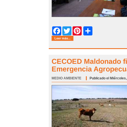
Share
Facebook
Twitter
Pinterest
Leer más...
CECOED Maldonado fina
Emergencia Agropecua
MEDIO AMBIENTE
Categoría:
Publicado el Miércoles