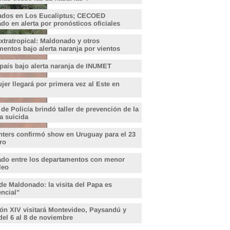
ados en Los Eucaliptus; CECOED
o en alerta por pronósticos oficiales
xtratropical: Maldonado y otros
entos bajo alerta naranja por vientos
 país bajo alerta naranja de INUMET
er llegará por primera vez al Este en
 de Policía brindó taller de prevención de la
a suicida
hters confirmó show en Uruguay para el 23
ro
do entre los departamentos con menor
leo
de Maldonado: la visita del Papa es
encial"
ón XIV visitará Montevideo, Paysandú y
del 6 al 8 de noviembre