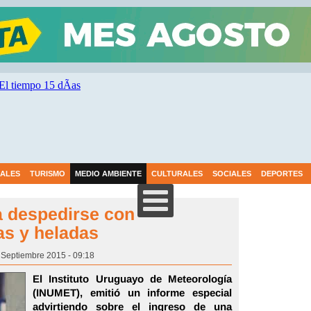
IALES
TURISMO
MEDIO AMBIENTE
CULTURALES
SOCIALES
DEPORTES
a despedirse con
as y heladas
 Septiembre 2015 - 09:18
El Instituto Uruguayo de Meteorología
(INUMET), emitió un informe especial
advirtiendo sobre el ingreso de una