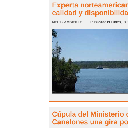
Experta norteamerican
calidad y disponibilid
MEDIO AMBIENTE
Categoría:
Publicado el Lunes, 07
Cúpula del Ministerio 
Canelones una gira por