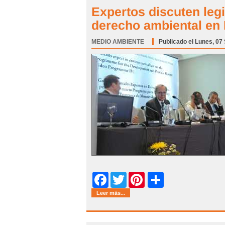
Expertos discuten legi
derecho ambiental en
MEDIO AMBIENTE
Categoría:
Publicado el Lunes, 07
Share
Facebook
Twitter
Pinterest
Leer más...