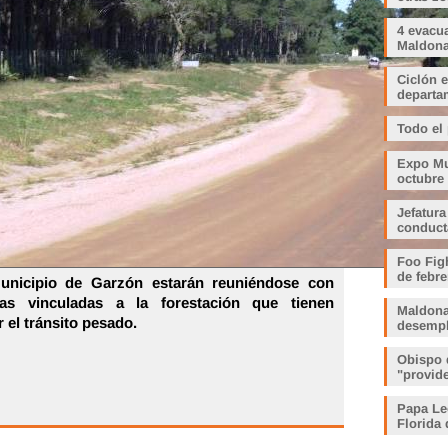
4 evacu
Maldonad
Ciclón e
departam
Todo el
Expo Muj
octubre
Jefatura
conduct
Foo Fig
de febre
Municipio de Garzón estarán reuniéndose con
mas vinculadas a la forestación que tienen
Maldona
r el tránsito pesado.
desemp
Obispo 
"provid
Papa Le
Florida 