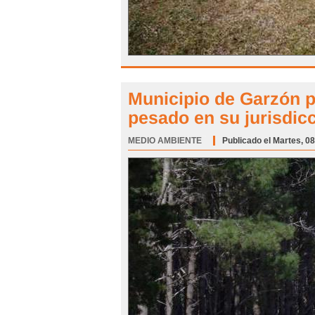
Municipio de Garzón p
pesado en su jurisdic
MEDIO AMBIENTE
Categoría:
Publicado el Martes, 0