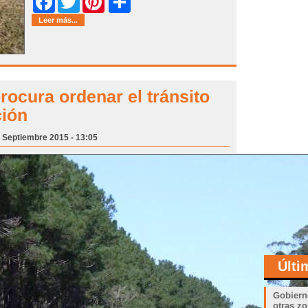
Share
Facebook
Twitter
Pinterest
Leer más...
rocura ordenar el tránsito
ción
8 Septiembre 2015 - 13:05
Últi
Gobiern
otras zo