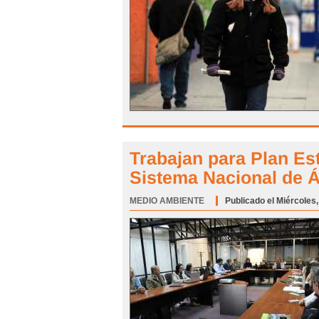
Trabajan para Plan Es
Sistema Nacional de Á
MEDIO AMBIENTE
Categoría:
Publicado el Miércoles