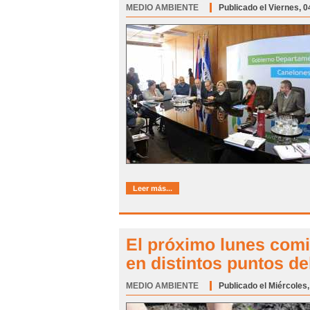
MEDIO AMBIENTE
Categoría:
Publicado el Viernes, 
Leer más...
El próximo lunes comie
en distintos puntos d
MEDIO AMBIENTE
Categoría:
Publicado el Miércoles