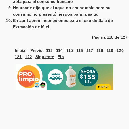
apta para el consumo humano
Hourcade dijo que el agua no era potable pero su
consumo no presentó riesgos para la salud
En abril abren inscripciones para el uso de Sala de
Extracción de Miel
Página 118 de 127
Iniciar
Previo
113
114
115
116
117
118
119
120
121
122
Siguiente
Fin