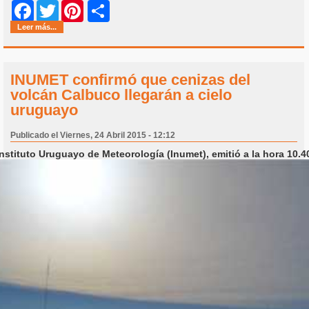
Share
Facebook
Twitter
Pinterest
Leer más...
INUMET confirmó que cenizas del
volcán Calbuco llegarán a cielo
uruguayo
Publicado el Viernes, 24 Abril 2015 - 12:12
nstituto Uruguayo de Meteorología (Inumet), emitió a la hora 10.4