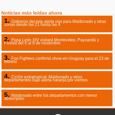
Noticias más leídas ahora
Gobierno decreta alerta rojo para Maldonado y otras
zonas desde las 21 hasta las 4
Papa León XIV visitará Montevideo, Paysandú y
Florida del 6 al 8 de noviembre
Foo Fighters confirmó show en Uruguay para el 23 de
febrero
Ciclón extratropical: Maldonado y otros
departamentos bajo alerta naranja por vientos
Maldonado entre los departamentos con menor
desempleo