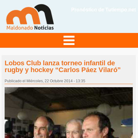
Pronóstico de Tutiempo.net
Lobos Club lanza torneo infantil de
rugby y hockey “Carlos Páez Vilaró”
Publicado el Miércoles, 22 Octubre 2014 - 13:35