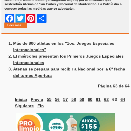
sostendrán Atenas de San Carlos y Nacional de Montevideo. La Policía dio a
conocer todas las medidas que se adoptarán.
Share
Facebook
Twitter
Pinterest
Leer más...
Más de 800 atletas en los “1os. Juegos Especiales
Internacionales”
El miércoles presentan los Primeros Juegos Especiales
Internacionales
Atenas se prepara para recibir a Nacional por la 6ª fecha
del torneo Apertura
Página 63 de 64
Iniciar
Previo
55
56
57
58
59
60
61
62
63
64
Siguiente
Fin