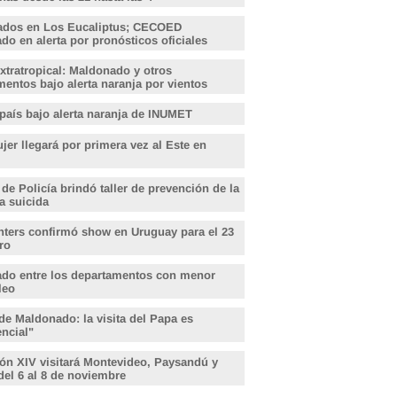
ados en Los Eucaliptus; CECOED
o en alerta por pronósticos oficiales
xtratropical: Maldonado y otros
entos bajo alerta naranja por vientos
 país bajo alerta naranja de INUMET
er llegará por primera vez al Este en
 de Policía brindó taller de prevención de la
a suicida
hters confirmó show en Uruguay para el 23
ro
do entre los departamentos con menor
leo
de Maldonado: la visita del Papa es
encial"
ón XIV visitará Montevideo, Paysandú y
del 6 al 8 de noviembre