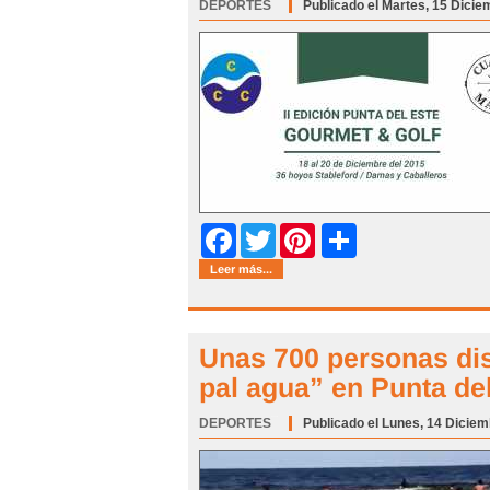
DEPORTES
Publicado el Martes, 15 Dicie
Share
Facebook
Twitter
Pinterest
Leer más...
Unas 700 personas dis
pal agua” en Punta de
DEPORTES
Categoría:
Publicado el Lunes, 14 Diciem