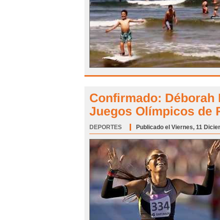
Confirmado: Déborah R
Juegos Olímpicos de 
DEPORTES
Categoría:
Publicado el Viernes, 11 Dici