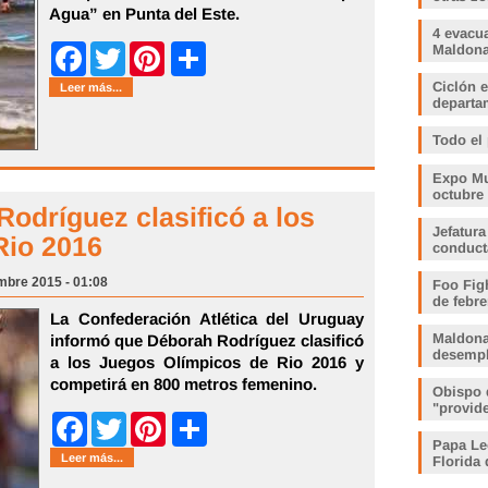
Agua” en Punta del Este.
4 evacu
Share
Maldonad
Facebook
Twitter
Pinterest
Ciclón e
Leer más...
departam
Todo el
Expo Muj
octubre
odríguez clasificó a los
Jefatura
Rio 2016
conduct
embre 2015 - 01:08
Foo Fig
de febre
La Confederación Atlética del Uruguay
Maldona
informó que Déborah Rodríguez clasificó
desemp
a los Juegos Olímpicos de Rio 2016 y
competirá en 800 metros femenino.
Obispo 
"provid
Share
Facebook
Twitter
Pinterest
Papa Le
Leer más...
Florida 