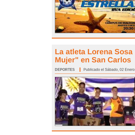
La atleta Lorena Sosa
Mujer" en San Carlos
DEPORTES
Categoría:
Publicado el Sábado, 02 Enero