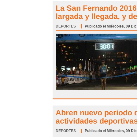
La San Fernando 2016 
largada y llegada, y d
DEPORTES
Categoría:
Publicado el Miércoles, 09 Di
Abren nuevo periodo d
actividades deportiva
DEPORTES
Categoría:
Publicado el Miércoles, 09 Di