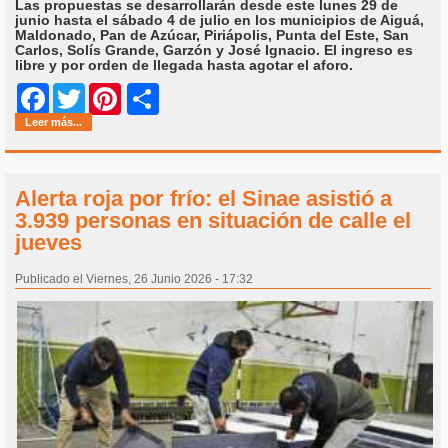
Las propuestas se desarrollarán desde este lunes 29 de
junio hasta el sábado 4 de julio en los municipios de Aiguá,
Maldonado, Pan de Azúcar, Piriápolis, Punta del Este, San
Carlos, Solís Grande, Garzón y José Ignacio. El ingreso es
libre y por orden de llegada hasta agotar el aforo.
Share
Facebook
Twitter
Pinterest
Leer más...
Alerta roja por frío: el Sinae asistió a
3.939 personas en situación de calle el
jueves
Publicado el Viernes, 26 Junio 2026 - 17:32