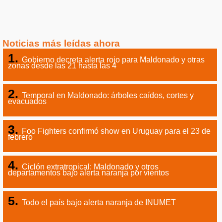
Noticias más leídas ahora
Gobierno decreta alerta rojo para Maldonado y otras
zonas desde las 21 hasta las 4
Temporal en Maldonado: árboles caídos, cortes y
evacuados
Foo Fighters confirmó show en Uruguay para el 23 de
febrero
Ciclón extratropical: Maldonado y otros
departamentos bajo alerta naranja por vientos
Todo el país bajo alerta naranja de INUMET