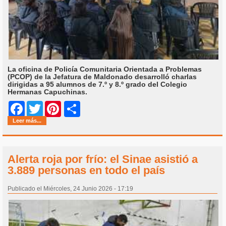
La oficina de Policía Comunitaria Orientada a Problemas
(PCOP) de la Jefatura de Maldonado desarrolló charlas
dirigidas a 95 alumnos de 7.º y 8.º grado del Colegio
Hermanas Capuchinas.
Share
Facebook
Twitter
Pinterest
Leer más...
Alerta roja por frío: el Sinae asistió a
3.889 personas en todo el país
Publicado el Miércoles, 24 Junio 2026 - 17:19