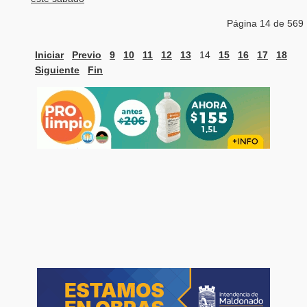
Página 14 de 569
Iniciar
Previo
9
10
11
12
13
14
15
16
17
18
Siguiente
Fin