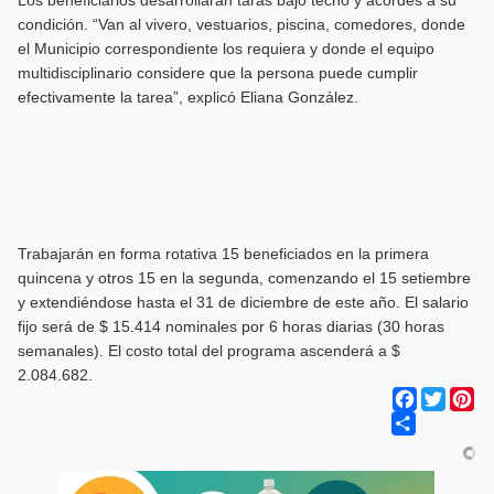
Los beneficiarios desarrollarán taras bajo techo y acordes a su
condición. “Van al vivero, vestuarios, piscina, comedores, donde
el Municipio correspondiente los requiera y donde el equipo
multidisciplinario considere que la persona puede cumplir
efectivamente la tarea”, explicó Eliana González.
Trabajarán en forma rotativa 15 beneficiados en la primera
quincena y otros 15 en la segunda, comenzando el 15 setiembre
y extendiéndose hasta el 31 de diciembre de este año. El salario
fijo será de $ 15.414 nominales por 6 horas diarias (30 horas
semanales). El costo total del programa ascenderá a $
2.084.682.
Facebook
Twitter
Pi
Share