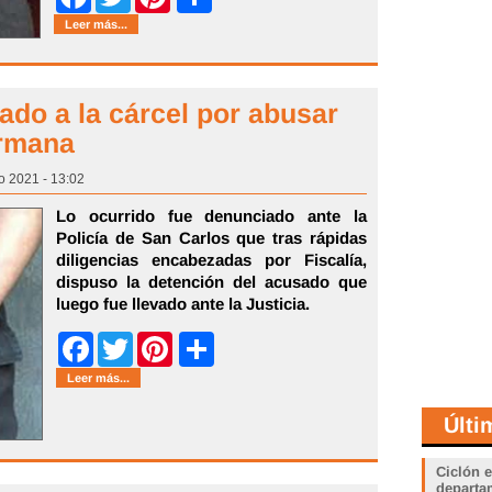
Leer más...
ado a la cárcel por abusar
ermana
o 2021 - 13:02
Lo ocurrido fue denunciado ante la
Policía de San Carlos que tras rápidas
diligencias encabezadas por Fiscalía,
dispuso la detención del acusado que
luego fue llevado ante la Justicia.
Share
Facebook
Twitter
Pinterest
Leer más...
Últi
Ciclón e
departam