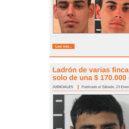
Leer más...
Ladrón de varias finca
solo de una $ 170.000 
JUDICIALES
Categoría:
Publicado el Sábado, 23 Ener