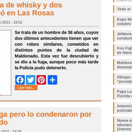
la de whisky y dos
Todo el
nó en Las Rosas
Expo Muj
o 2021 - 18:52
octubre
Se trata de un hombre de 36 años, cuyos
Jefatura
dos últimos antecedentes tienen que ver
conduct
con robos similares, cometidos en
Foo Fig
distintos puntos de la ciudad de
de febre
Maldonado. Esta vez fue descubierto y
se dio a la fuga, aunque poco más tarde
Maldona
desemp
la Policía pudo detenerlo.
Share
Obispo 
Facebook
Twitter
Pinterest
"provid
Leer más...
Papa Le
Florida 
Antonin
policia
ga pero lo condenaron por
ado
Nueva e
educaci
jóvenes
 2021 - 18:26