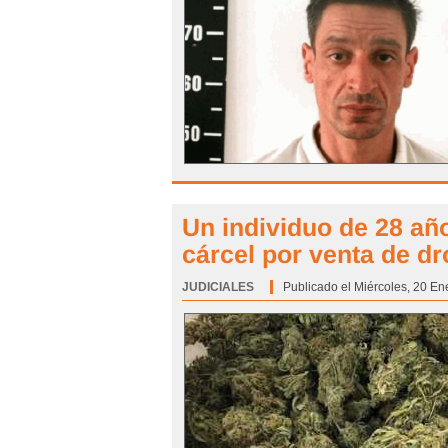
Un individuo de 28 año
cárcel por venta de d
JUDICIALES
Categoría:
Publicado el Miércoles, 20 En