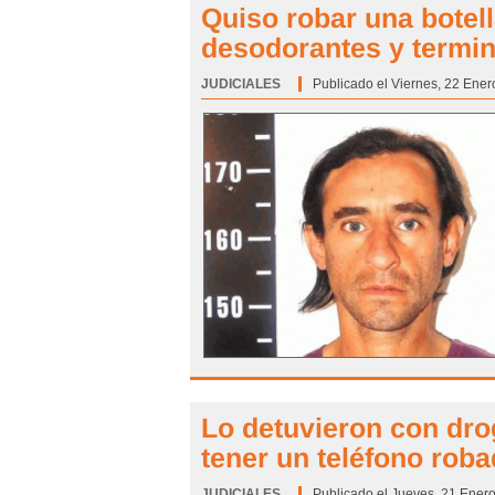
Quiso robar una botel
desodorantes y termi
JUDICIALES
Categoría:
Publicado el Viernes, 22 Ener
Lo detuvieron con dro
tener un teléfono rob
JUDICIALES
Categoría:
Publicado el Jueves, 21 Enero