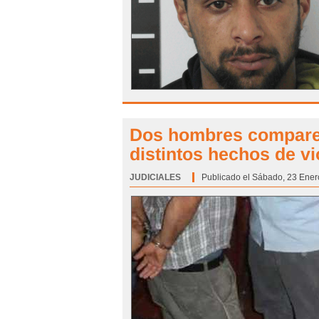
Dos hombres compareci
distintos hechos de v
JUDICIALES
Categoría:
Publicado el Sábado, 23 Ener