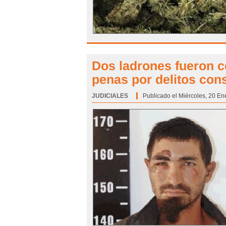
Dos ladrones fueron c
penas por delitos co
JUDICIALES
Categoría:
Publicado el Miércoles, 20 En