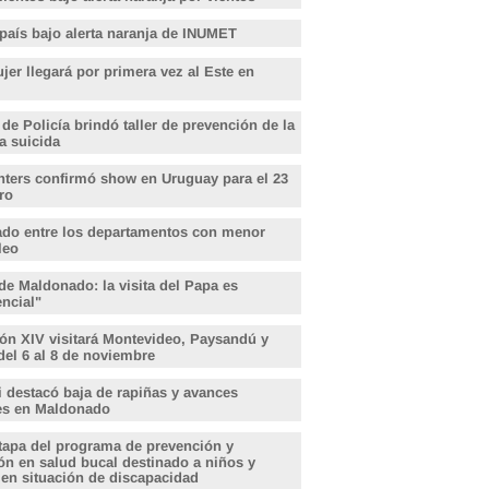
 país bajo alerta naranja de INUMET
er llegará por primera vez al Este en
 de Policía brindó taller de prevención de la
a suicida
hters confirmó show en Uruguay para el 23
ro
do entre los departamentos con menor
leo
de Maldonado: la visita del Papa es
encial"
ón XIV visitará Montevideo, Paysandú y
del 6 al 8 de noviembre
i destacó baja de rapiñas y avances
les en Maldonado
tapa del programa de prevención y
ón en salud bucal destinado a niños y
 en situación de discapacidad