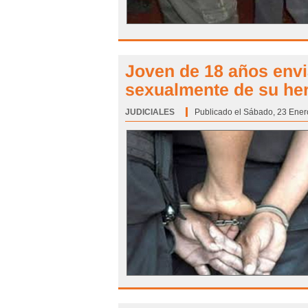
Joven de 18 años envi
sexualmente de su h
JUDICIALES
Categoría:
Publicado el Sábado, 23 Ener