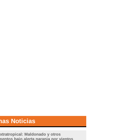
mas Noticias
xtratropical: Maldonado y otros
entos bajo alerta naranja por vientos