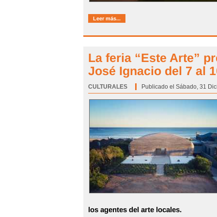
Leer más...
La feria “Este Arte” p
José Ignacio del 7 al 
CULTURALES
Categoría:
Publicado el Sábado, 31 Dic
los agentes del arte locales.