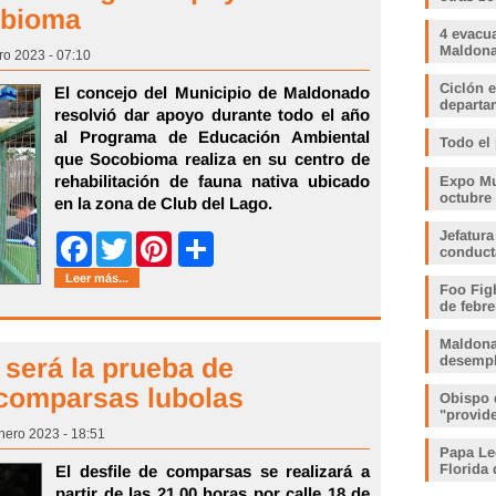
obioma
4 evacu
Maldonad
ro 2023 - 07:10
Ciclón e
El concejo del Municipio de Maldonado
departam
resolvió dar apoyo durante todo el año
al Programa de Educación Ambiental
Todo el
que Socobioma realiza en su centro de
rehabilitación de fauna nativa ubicado
Expo Muj
octubre
en la zona de Club del Lago.
Jefatura
Share
Facebook
Twitter
Pinterest
conduct
Leer más...
Foo Fig
de febre
Maldona
 será la prueba de
desemp
 comparsas lubolas
Obispo 
"provid
Enero 2023 - 18:51
Papa Le
Florida 
El desfile de comparsas se realizará a
partir de las 21.00 horas por calle 18 de