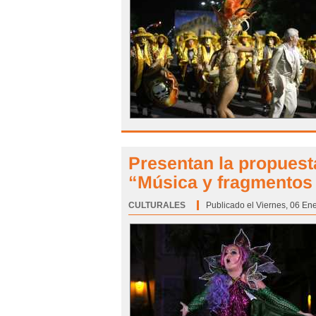
Presentan la propuesta
“Música y fragmentos 
CULTURALES
Categoría:
Publicado el Viernes, 06 En