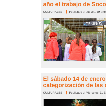
año el trabajo de Soc
CULTURALES
Categoría:
Publicado el Jueves, 19 Ene
El sábado 14 de enero
categorización de las
CULTURALES
Categoría:
Publicado el Miércoles, 11 