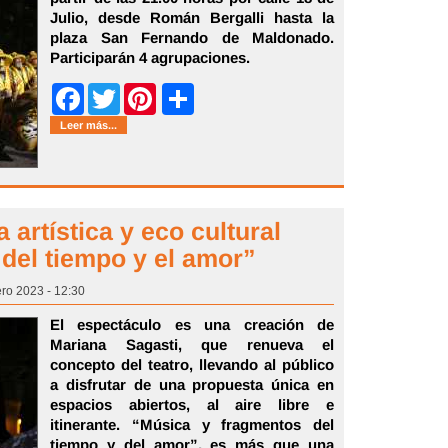
Julio, desde Román Bergalli hasta la
plaza San Fernando de Maldonado.
Participarán 4 agrupaciones.
Share
Facebook
Twitter
Pinterest
Leer más...
 artística y eco cultural
del tiempo y el amor”
ero 2023 - 12:30
El espectáculo es una creación de
Mariana Sagasti, que renueva el
concepto del teatro, llevando al público
a disfrutar de una propuesta única en
espacios abiertos, al aire libre e
itinerante. “Música y fragmentos del
tiempo y del amor”, es más que una