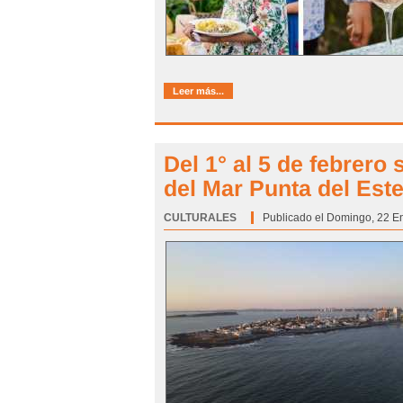
Leer más...
Del 1° al 5 de febrero
del Mar Punta del Est
CULTURALES
Categoría:
Publicado el Domingo, 22 E