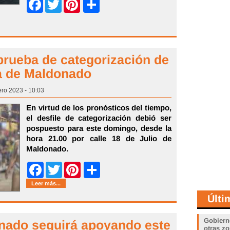
Share
Facebook
Twitter
Pinterest
prueba de categorización de
a de Maldonado
ro 2023 - 10:03
En virtud de los pronósticos del tiempo,
el desfile de categorización debió ser
pospuesto para este domingo, desde la
hora 21.00 por calle 18 de Julio de
Maldonado.
Share
Facebook
Twitter
Pinterest
Leer más...
Últi
Gobiern
onado seguirá apoyando este
otras zo