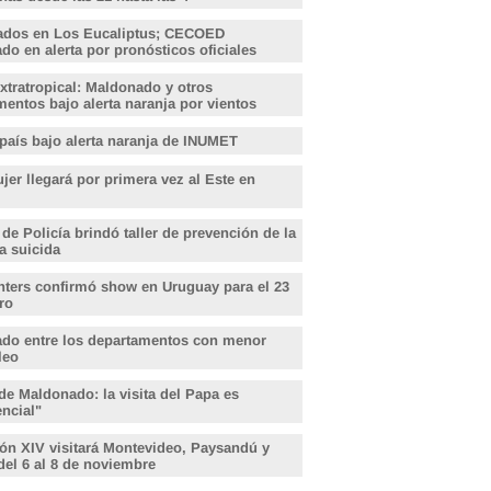
ados en Los Eucaliptus; CECOED
o en alerta por pronósticos oficiales
xtratropical: Maldonado y otros
entos bajo alerta naranja por vientos
 país bajo alerta naranja de INUMET
er llegará por primera vez al Este en
 de Policía brindó taller de prevención de la
a suicida
hters confirmó show en Uruguay para el 23
ro
do entre los departamentos con menor
leo
de Maldonado: la visita del Papa es
encial"
ón XIV visitará Montevideo, Paysandú y
del 6 al 8 de noviembre