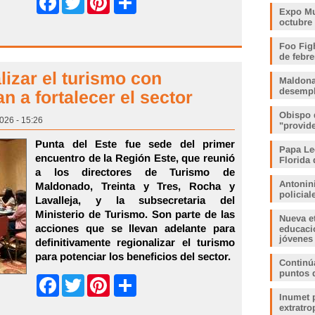
Share
Facebook
Twitter
Pinterest
Expo Muj
octubre
Foo Fig
de febre
lizar el turismo con
Maldona
desemp
 a fortalecer el sector
Obispo 
026 - 15:26
"provid
Punta del Este fue sede del primer
Papa Le
encuentro de la Región Este, que reunió
Florida 
a los directores de Turismo de
Antonin
Maldonado, Treinta y Tres, Rocha y
policia
Lavalleja, y la subsecretaria del
Ministerio de Turismo. Son parte de las
Nueva e
acciones que se llevan adelante para
educaci
jóvenes
definitivamente regionalizar el turismo
para potenciar los beneficios del sector.
Continúa
puntos 
Share
Facebook
Twitter
Pinterest
Inumet p
extratro