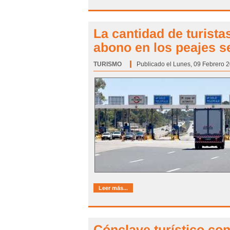
La cantidad de turista
abono en los peajes s
TURISMO
Categoría:
Publicado el Lunes, 09 Febrero 2
Leer más...
Cónclave turístico co