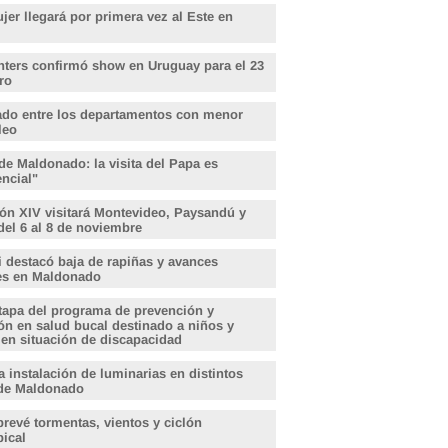
er llegará por primera vez al Este en
hters confirmó show en Uruguay para el 23
ro
do entre los departamentos con menor
leo
de Maldonado: la visita del Papa es
encial"
ón XIV visitará Montevideo, Paysandú y
del 6 al 8 de noviembre
i destacó baja de rapiñas y avances
les en Maldonado
tapa del programa de prevención y
ón en salud bucal destinado a niños y
 en situación de discapacidad
 instalación de luminarias en distintos
de Maldonado
revé tormentas, vientos y ciclón
pical