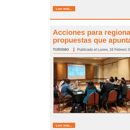
Leer más...
Acciones para regiona
propuestas que apuntan
TURISMO
Categoría:
Publicado el Lunes, 16 Febrero 2
Leer más...