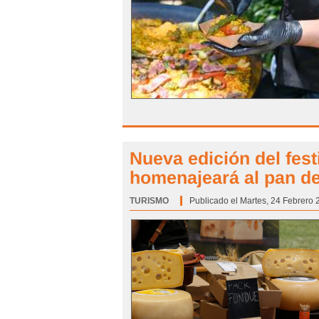
Nueva edición del fes
homenajeará al pan d
TURISMO
Categoría:
Publicado el Martes, 24 Febrero 