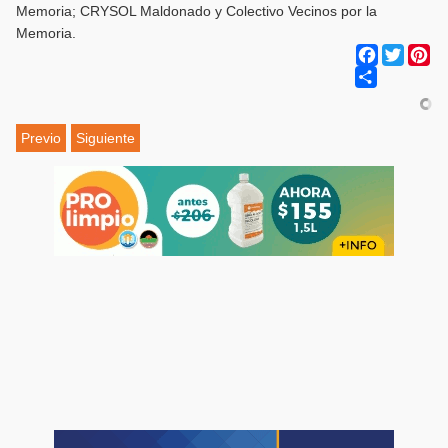
Memoria; CRYSOL Maldonado y Colectivo Vecinos por la
Memoria.
Facebook
Twitter
Pi
Share
Previo
Siguiente