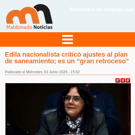
Pronóstico de Tutiempo.net
Edila nacionalista criticó ajustes al plan
de saneamiento; es un “gran retroceso”
Publicado el Miércoles, 03 Junio 2026 - 15:02