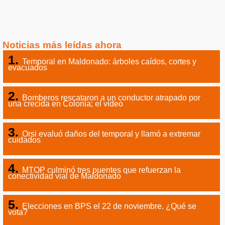
Noticias más leídas ahora
Temporal en Maldonado: árboles caídos, cortes y
evacuados
Bomberos rescataron a un conductor atrapado por
una crecida en Colonia; el video
Orsi evaluó daños del temporal y llamó a extremar
cuidados
MTOP culminó tres puentes que refuerzan la
conectividad vial de Maldonado
Elecciones en BPS el 22 de noviembre. ¿Qué se
vota?