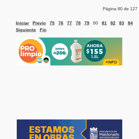
Página 80 de 127
Iniciar
Previo
75
76
77
78
79
80
81
82
83
84
Siguiente
Fin