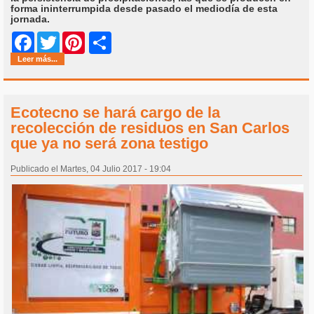
forma ininterrumpida desde pasado el mediodía de esta
jornada.
Share
Facebook
Twitter
Pinterest
Leer más...
Ecotecno se hará cargo de la
recolección de residuos en San Carlos
que ya no será zona testigo
Publicado el Martes, 04 Julio 2017 - 19:04