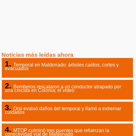
Noticias más leídas ahora
Temporal en Maldonado: árboles caídos, cortes y
evacuados
Bomberos rescataron a un conductor atrapado por
una crecida en Colonia; el video
Orsi evaluó daños del temporal y llamó a extremar
cuidados
MTOP culminó tres puentes que refuerzan la
conectividad vial de Maldonado