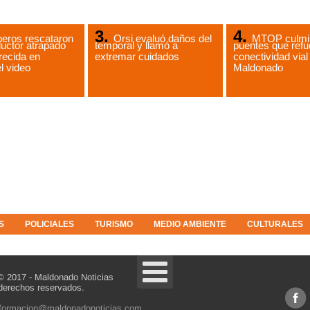
eros rescataron
Orsi evaluó daños del
MTOP culmin
uctor atrapado
temporal y llamó a
puentes que refu
recida en
extremar cuidados
conectividad vial
l video
Maldonado
S
POLICIALES
TURISMO
MEDIO AMBIENTE
CULTURALES
© 2017 - Maldonado Noticias
derechos reservados.
nformacion@maldonadonoticias.com