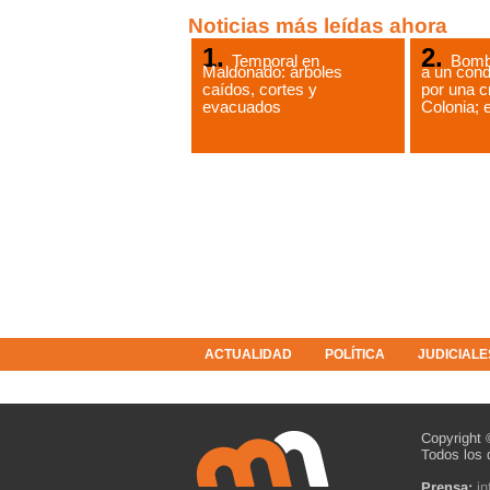
Noticias más leídas ahora
Temporal en
Bomb
Maldonado: árboles
a un cond
caídos, cortes y
por una c
evacuados
Colonia; e
ACTUALIDAD
POLÍTICA
JUDICIALE
COLUMNISTAS
RESOLUCIONES
Copyright 
Todos los 
Prensa:
i