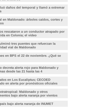
aluó daños del temporal y llamó a extremar
s
l en Maldonado: árboles caídos, cortes y
dos
s rescataron a un conductor atrapado por
ida en Colonia; el video
lminó tres puentes que refuerzan la
vidad vial de Maldonado
nes en BPS el 22 de noviembre. ¿Qué se
o decreta alerta rojo para Maldonado y
nas desde las 21 hasta las 4
ados en Los Eucaliptus; CECOED
o en alerta por pronósticos oficiales
xtratropical: Maldonado y otros
entos bajo alerta naranja por vientos
 país bajo alerta naranja de INUMET