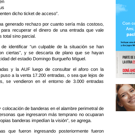
 en
us
senten dicho ticket de acceso”.
ha generado rechazo por cuanto sería más costoso,
 para recuperar el dinero de una entrada que vale
total sino parcial.
e identificar “un culpable de la situación se han
on ciertas”, y se descarta de plano que se hayan
cidad del estadio Domingo Burgueño Miguel.
adas y la AUF luego de consultar el aforo con la
uso a la venta 17.200 entradas, o sea que lejos de
s, se vendieron en el entorno de 3.000 entradas
 y colocación de banderas en el alambre perimetral de
 personas que ingresaron más temprano no ocuparan
ropias banderas impedían la visión”, se agrega.
nas que fueron ingresando posteriormente fueron