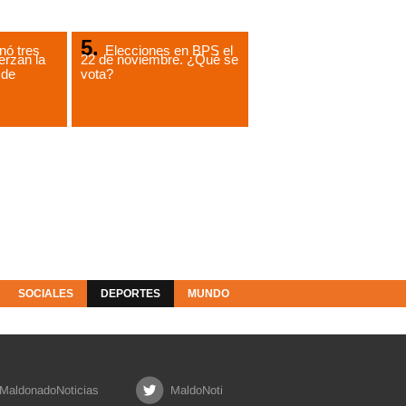
ó tres
Elecciones en BPS el
erzan la
22 de noviembre. ¿Qué se
 de
vota?
SOCIALES
DEPORTES
MUNDO
MaldonadoNoticias
MaldoNoti