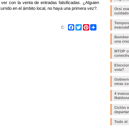
 ver con la venta de entradas falsificadas. ¿Alguien
rrido en el ámbito local, no haya una primera vez?.
Orsi ev
cuidado
Tempora
Share
Facebook
Twitter
Pinterest
evacua
Bombero
una crec
MTOP cu
conecti
Eleccio
vota?
Gobiern
otras zo
4 evacu
Maldonad
Ciclón e
departam
Todo el