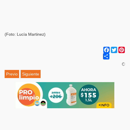
(Foto: Lucía Martinez)
Facebook
Twitter
Pi
Share
Previo
Siguiente