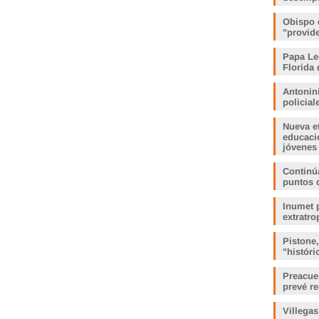
Obispo 
"provid
Papa Le
Florida 
Antonin
policia
Nueva e
educaci
jóvenes
Continúa
puntos 
Inumet p
extratro
Pistone
"histór
Preacue
prevé r
Villegas