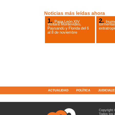
Noticias más leídas ahora
Papa León XIV
Inume
visitará Montevideo,
tormentas
Paysandú y Florida del 6
extratropi
al 8 de noviembre
ACTUALIDAD
POLÍTICA
JUDICIALE
COLUMNISTAS
RESOLUCIONES
Copyright 
Todos los 