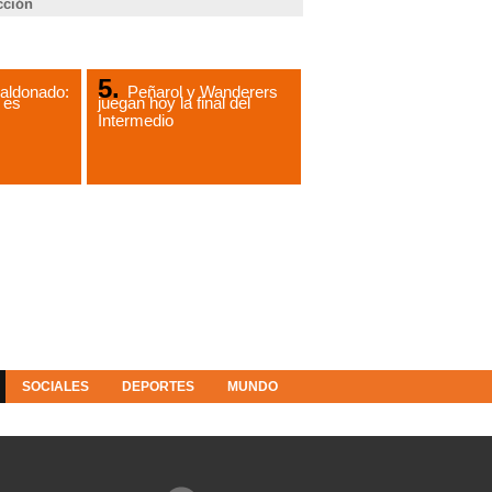
cción
aldonado:
Peñarol y Wanderers
 es
juegan hoy la final del
Intermedio
SOCIALES
DEPORTES
MUNDO