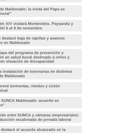
de Maldonado: la visita del Papa es
encial"
ón XIV visitará Montevideo, Paysandú y
del 6 al 8 de noviembre
i destacó baja de rapiñas y avances
les en Maldonado
tapa del programa de prevención y
ón en salud bucal destinado a niños y
 en situación de discapacidad
 instalación de luminarias en distintos
de Maldonado
revé tormentas, vientos y ciclón
pical
, SUNCA Maldonado: acuerdo es
ico"
rdo entre SUNCA y cámaras empresariales:
educción escalonada de jornada laboral
 destacó el acuerdo alcanzado en la