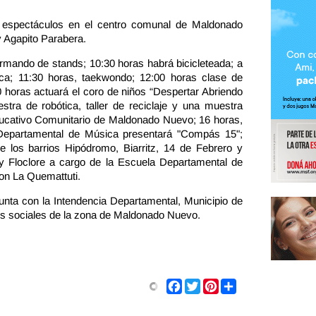
s espectáculos en el centro comunal de Maldonado
 Agapito Parabera.
 armando de stands; 10:30 horas habrá bicicleteada; a
ica; 11:30 horas, taekwondo; 12:00 horas clase de
0 horas actuará el coro de niños “Despertar Abriendo
tra de robótica, taller de reciclaje y una muestra
Educativo Comunitario de Maldonado Nuevo; 16 horas,
 Departamental de Música presentará "Compás 15";
e los barrios Hipódromo, Biarritz, 14 de Febrero y
 y Floclore a cargo de la Escuela Departamental de
con La Quemattuti.
unta con la Intendencia Departamental, Municipio de
es sociales de la zona de Maldonado Nuevo.
Share
Facebook
Twitter
Pinterest