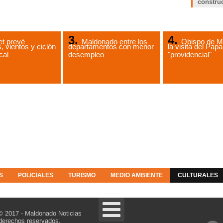
constru
t prevé
Maldonado entre los
Obispo de M
, vientos y ciclón
departamentos con menor
la visita del Papa
cal
desempleo
"providencial"
S
POLICIALES
TURISMO
MEDIO AMBIENTE
CULTURALES
© 2017 - Maldonado Noticias
derechos reservados.