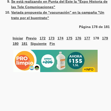
Se está realizando en Punta del Este la "Expo Historia de
las Tele Comunicaciones"
Variada propuesta de “vacunación” en la campaña "Un
trato por el buentrato"
Página 178 de 181
Iniciar
Previo
172
173
174
175
176
177
178
179
180
181
Siguiente
Fin