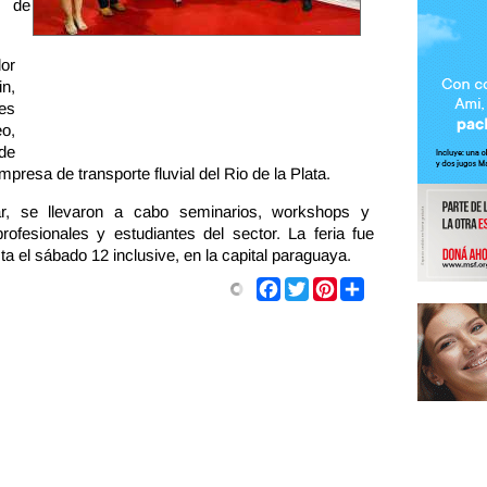
a de
dor
n,
es
eo,
de
mpresa de transporte fluvial del Rio de la Plata.
par, se llevaron a cabo seminarios, workshops y
rofesionales y estudiantes del sector. La feria fue
ta el sábado 12 inclusive, en la capital paraguaya.
Share
Facebook
Twitter
Pinterest