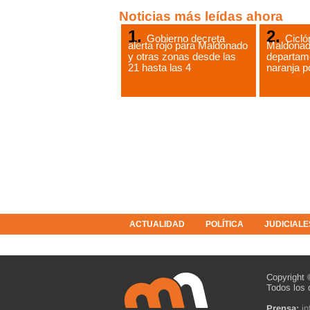
Noticias más leídas ahora
Gobierno decreta
Cicló
alerta rojo para Maldonado
Maldonad
y otras zonas desde las
departame
21 hasta las 4
naranja p
ACTUALIDAD
POLÍTICA
JUDICIALE
COLUMNISTAS
RESOLUCIONES
Copyright 
Todos los 
Prensa:
i