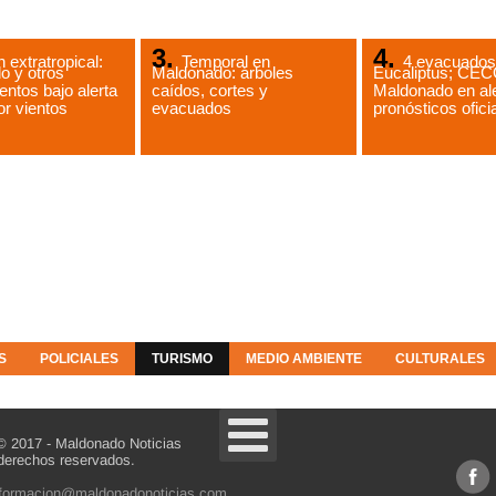
n extratropical:
Temporal en
4 evacuados
o y otros
Maldonado: árboles
Eucaliptus; CE
ntos bajo alerta
caídos, cortes y
Maldonado en ale
or vientos
evacuados
pronósticos ofici
S
POLICIALES
TURISMO
MEDIO AMBIENTE
CULTURALES
© 2017 - Maldonado Noticias
derechos reservados.
nformacion@maldonadonoticias.com