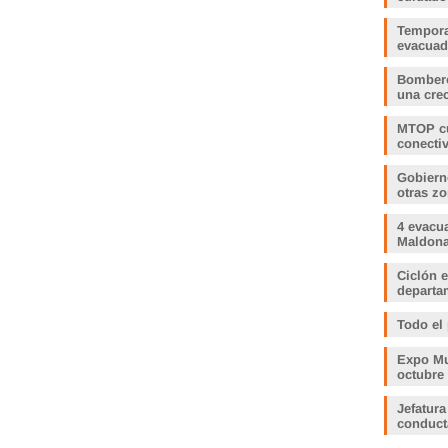
Tempora
evacua
Bombero
una crec
MTOP cu
conecti
Gobiern
otras zo
4 evacu
Maldonad
Ciclón e
departam
Todo el
Expo Muj
octubre
Jefatura
conduct