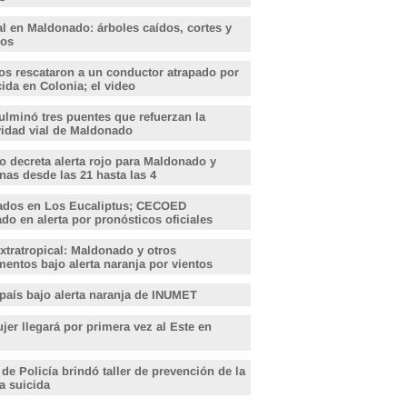
l en Maldonado: árboles caídos, cortes y
dos
s rescataron a un conductor atrapado por
ida en Colonia; el video
lminó tres puentes que refuerzan la
vidad vial de Maldonado
o decreta alerta rojo para Maldonado y
nas desde las 21 hasta las 4
ados en Los Eucaliptus; CECOED
o en alerta por pronósticos oficiales
xtratropical: Maldonado y otros
entos bajo alerta naranja por vientos
 país bajo alerta naranja de INUMET
er llegará por primera vez al Este en
 de Policía brindó taller de prevención de la
a suicida