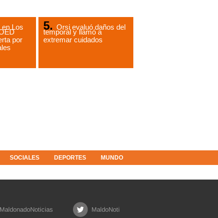
 en Los
Orsi evaluó daños del
COED
temporal y llamó a
rta por
extremar cuidados
ales
SOCIALES
DEPORTES
MUNDO
MaldonadoNoticias
MaldoNoti