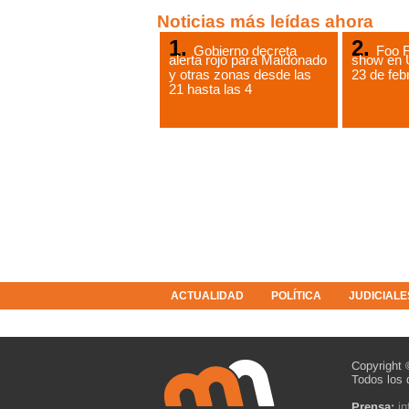
Noticias más leídas ahora
Gobierno decreta
Foo F
alerta rojo para Maldonado
show en 
y otras zonas desde las
23 de feb
21 hasta las 4
ACTUALIDAD
POLÍTICA
JUDICIALE
COLUMNISTAS
RESOLUCIONES
Copyright 
Todos los 
Prensa:
i