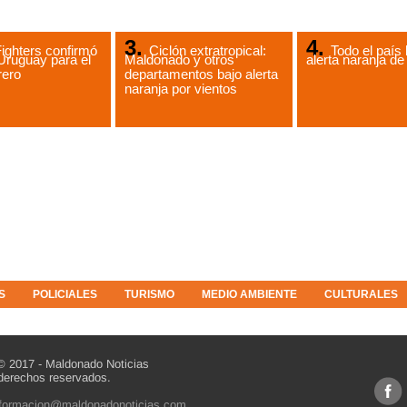
ighters confirmó
Ciclón extratropical:
Todo el país 
Uruguay para el
Maldonado y otros
alerta naranja 
rero
departamentos bajo alerta
naranja por vientos
S
POLICIALES
TURISMO
MEDIO AMBIENTE
CULTURALES
© 2017 - Maldonado Noticias
derechos reservados.
nformacion@maldonadonoticias.com