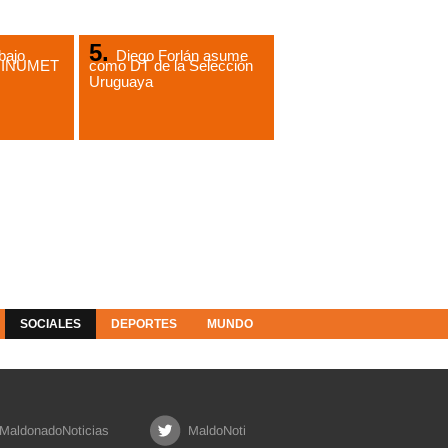
bajo
Diego Forlán asume
de INUMET
como DT de la Selección
Uruguaya
SOCIALES
DEPORTES
MUNDO
MaldonadoNoticias
MaldoNoti