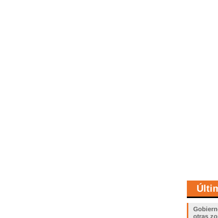
Últi
Gobiern
otras zo