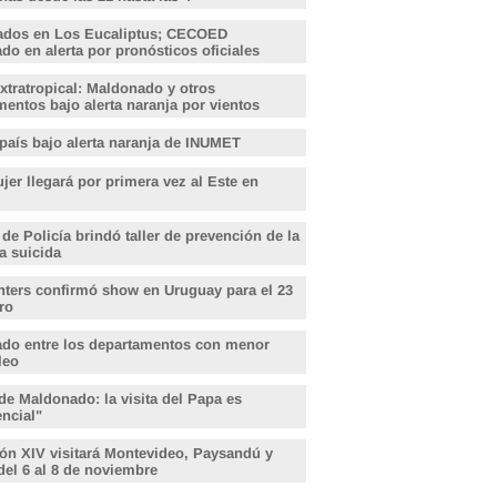
ados en Los Eucaliptus; CECOED
o en alerta por pronósticos oficiales
xtratropical: Maldonado y otros
entos bajo alerta naranja por vientos
 país bajo alerta naranja de INUMET
er llegará por primera vez al Este en
 de Policía brindó taller de prevención de la
a suicida
hters confirmó show en Uruguay para el 23
ro
do entre los departamentos con menor
leo
de Maldonado: la visita del Papa es
encial"
ón XIV visitará Montevideo, Paysandú y
del 6 al 8 de noviembre