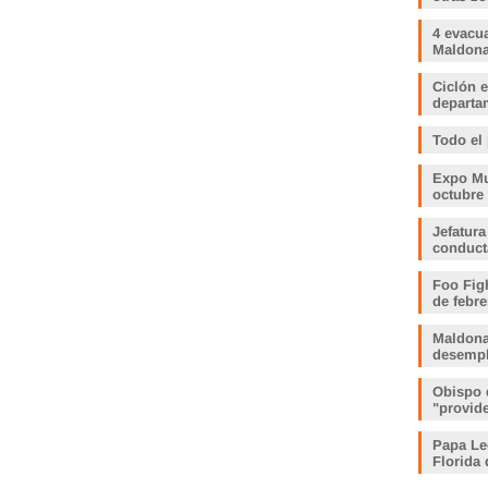
4 evacu
Maldonad
Ciclón e
departam
Todo el
Expo Muj
octubre
Jefatura
conduct
Foo Fig
de febre
Maldona
desemp
Obispo 
"provid
Papa Le
Florida 