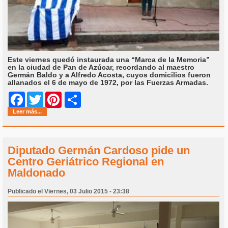
Este viernes quedó instaurada una “Marca de la Memoria”
en la ciudad de Pan de Azúcar, recordando al maestro
Germán Baldo y a Alfredo Acosta, cuyos domicilios fueron
allanados el 6 de mayo de 1972, por las Fuerzas Armadas.
Share
Facebook
Twitter
Pinterest
Leer más...
Diputado Germán Cardoso pide un
Centro Geriátrico Regional en
Maldonado
Publicado el Viernes, 03 Julio 2015 - 23:38