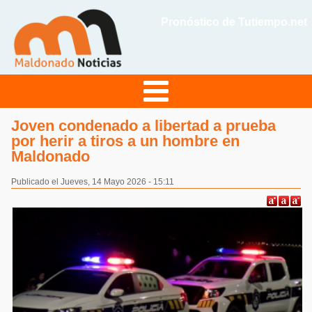
Pronóstico de Tutiempo.net
Joven condenado a libertad a prueba
por herir a tiros a un hombre en
Maldonado
Publicado el Jueves, 14 Mayo 2026 - 15:11