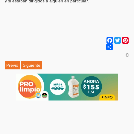
y si estaban dirigidos a alguien en particular.
Facebook
Twitter
Pi
Share
Previo
Siguiente