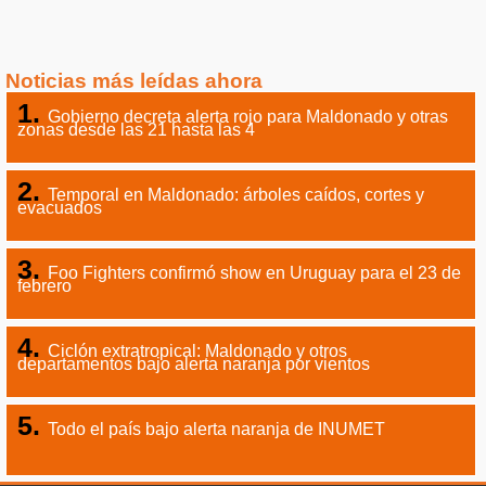
Noticias más leídas ahora
Gobierno decreta alerta rojo para Maldonado y otras
zonas desde las 21 hasta las 4
Temporal en Maldonado: árboles caídos, cortes y
evacuados
Foo Fighters confirmó show en Uruguay para el 23 de
febrero
Ciclón extratropical: Maldonado y otros
departamentos bajo alerta naranja por vientos
Todo el país bajo alerta naranja de INUMET