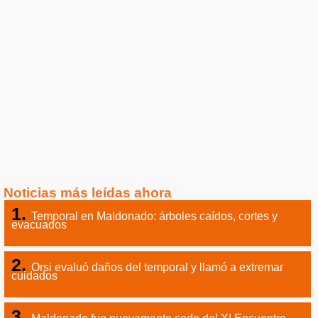
Noticias más leídas ahora
Temporal en Maldonado: árboles caídos, cortes y
evacuados
Orsi evaluó daños del temporal y llamó a extremar
cuidados