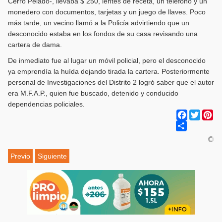
Cerro Pelado-, llevaba $ 250, lentes de receta, un teléfono y un
monedero con documentos, tarjetas y un juego de llaves. Poco
más tarde, un vecino llamó a la Policía advirtiendo que un
desconocido estaba en los fondos de su casa revisando una
cartera de dama.
De inmediato fue al lugar un móvil policial, pero el desconocido
ya emprendía la huída dejando tirada la cartera. Posteriormente
personal de Investigaciones del Distrito 2 logró saber que el autor
era M.F.A.P., quien fue buscado, detenido y conducido
dependencias policiales.
Facebook
Twitter
Pi
Share
Previo
Siguiente