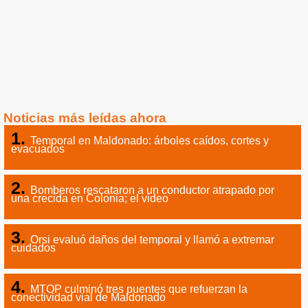
Noticias más leídas ahora
Temporal en Maldonado: árboles caídos, cortes y
evacuados
Bomberos rescataron a un conductor atrapado por
una crecida en Colonia; el video
Orsi evaluó daños del temporal y llamó a extremar
cuidados
MTOP culminó tres puentes que refuerzan la
conectividad vial de Maldonado