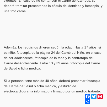
vigentes. En caso de no contar con el Carné del Campus, se
deberá tramitar presentando la cédula de identidad y fotocopia, y
una foto carné.
Además, los requisitos difieren según la edad: Hasta 17 años, si
es niño, fotocopia de la página 24 del Carné del Niño; en el caso
de ser adolescente, fotocopia de la tapa y la contratapa del
Carné del Adolescente. Entre 18 y 39 años: fotocopia del Carné
de Salud o ficha médica.
Si la persona tiene más de 40 años, deberá presentar fotocopia
del Carné de Salud o ficha médica, y estudio de
electrocardiograma informado y firmado por un médico tratante.
Facebook
Twitter
Pi
Share