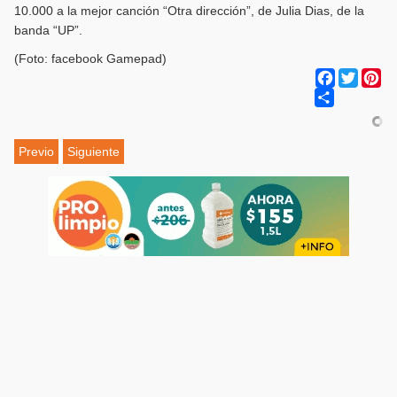
10.000 a la mejor canción “Otra dirección”, de Julia Dias, de la
banda “UP”.
(Foto: facebook Gamepad)
Facebook
Twitter
Pi
Share
Previo
Siguiente