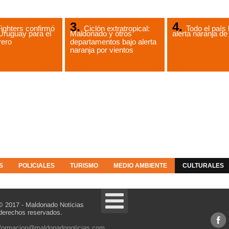
ighters confirmó
Ciclón extratropical:
Todo el país 
Uruguay para el
Maldonado y otros
alerta naranja 
rero
departamentos bajo alerta
naranja por vientos
S
POLICIALES
TURISMO
MEDIO AMBIENTE
CULTURALES
© 2017 - Maldonado Noticias
derechos reservados.
nformacion@maldonadonoticias.com