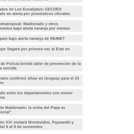
ados en Los Eucaliptus; CECOED
o en alerta por pronósticos oficiales
xtratropical: Maldonado y otros
entos bajo alerta naranja por vientos
 país bajo alerta naranja de INUMET
er llegará por primera vez al Este en
 de Policía brindó taller de prevención de la
a suicida
hters confirmó show en Uruguay para el 23
ro
do entre los departamentos con menor
leo
de Maldonado: la visita del Papa es
encial"
ón XIV visitará Montevideo, Paysandú y
del 6 al 8 de noviembre