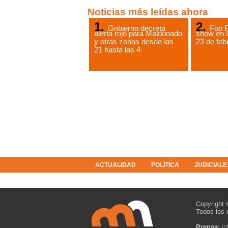
Noticias más leídas ahora
Gobierno decreta
Foo F
alerta rojo para Maldonado
show en 
y otras zonas desde las
23 de feb
21 hasta las 4
ACTUALIDAD
POLÍTICA
JUDICIALE
COLUMNISTAS
RESOLUCIONES
Copyright 
Todos los 
Prensa:
i