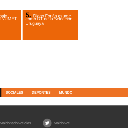
bajo
Diego Forlán asume
de INUMET
como DT de la Selección
Uruguaya
SOCIALES
DEPORTES
MUNDO
MaldonadoNoticias
MaldoNoti