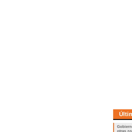
Últi
Gobiern
otras zo