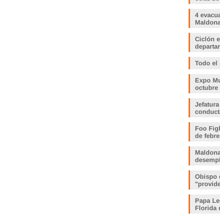
4 evacu
Maldonad
Ciclón e
departam
Todo el
Expo Muj
octubre
Jefatura
conduct
Foo Fig
de febre
Maldona
desemp
Obispo 
"provid
Papa Le
Florida 