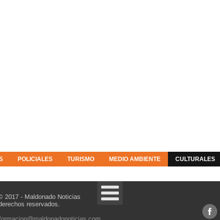
S
POLICIALES
TURISMO
MEDIO AMBIENTE
CULTURALES
© 2017 - Maldonado Noticias
derechos reservados.
nformacion@maldonadonoticias.com