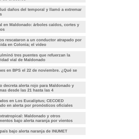
aluó daños del temporal y llamó a extremar
s
l en Maldonado: árboles caídos, cortes y
dos
s rescataron a un conductor atrapado por
ida en Colonia; el video
lminó tres puentes que refuerzan la
vidad vial de Maldonado
nes en BPS el 22 de noviembre. ¿Qué se
o decreta alerta rojo para Maldonado y
nas desde las 21 hasta las 4
ados en Los Eucaliptus; CECOED
o en alerta por pronósticos oficiales
xtratropical: Maldonado y otros
entos bajo alerta naranja por vientos
 país bajo alerta naranja de INUMET