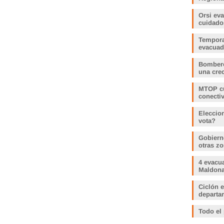
Orsi ev
cuidado
Tempora
evacua
Bombero
una crec
MTOP cu
conecti
Eleccio
vota?
Gobiern
otras zo
4 evacu
Maldonad
Ciclón e
departam
Todo el