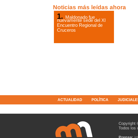
Noticias más leídas ahora
Maldonado fue
nuevamente sede del XI
Encuentro Regional de
Cruceros
ACTUALIDAD
POLÍTICA
JUDICIALE
COLUMNISTAS
RESOLUCIONES
Copyright 
Todos los 
Prensa:
i