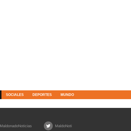
SOCIALES
DEPORTES
MUNDO
MaldonadoNoticias
MaldoNoti