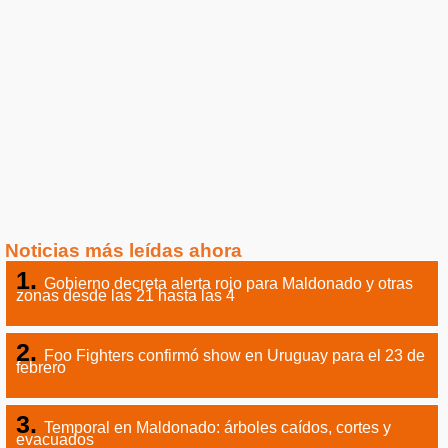
Noticias más leídas ahora
Gobierno decreta alerta rojo para Maldonado y otras
zonas desde las 21 hasta las 4
Foo Fighters confirmó show en Uruguay para el 23 de
febrero
Temporal en Maldonado: árboles caídos, cortes y
evacuados