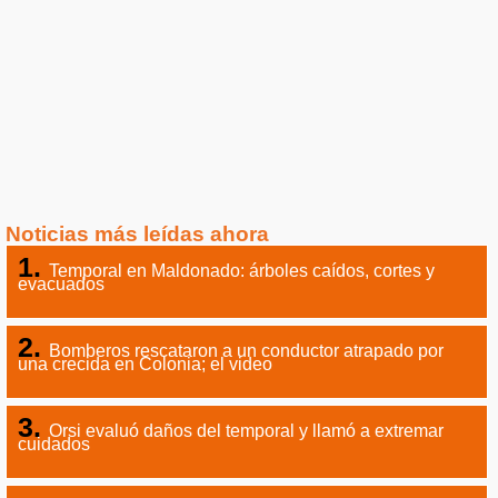
Noticias más leídas ahora
Temporal en Maldonado: árboles caídos, cortes y
evacuados
Bomberos rescataron a un conductor atrapado por
una crecida en Colonia; el video
Orsi evaluó daños del temporal y llamó a extremar
cuidados