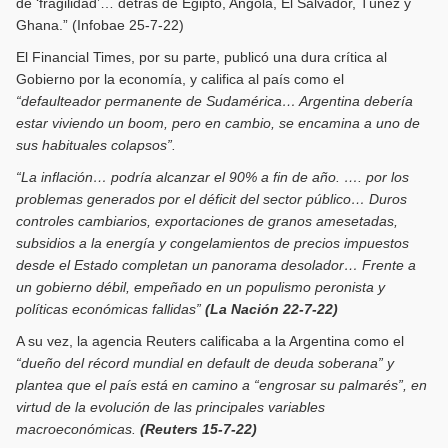
de ‘fragilidad’… detrás de Egipto, Angola, El Salvador, Túnez y
Ghana.” (Infobae 25-7-22)
El Financial Times, por su parte, publicó una dura crítica al
Gobierno por la economía, y califica al país como el
“defaulteador permanente de Sudamérica… Argentina debería
estar viviendo un boom, pero en cambio, se encamina a uno de
sus habituales colapsos”.
“La inflación… podría alcanzar el 90% a fin de año. …. por los
problemas generados por el déficit del sector público… Duros
controles cambiarios, exportaciones de granos amesetadas,
subsidios a la energía y congelamientos de precios impuestos
desde el Estado completan un panorama desolador… Frente a
un gobierno débil, empeñado en un populismo peronista y
políticas económicas fallidas”
(La Nación 22-7-22)
A su vez, la agencia Reuters calificaba a la Argentina como el
“dueño del récord mundial en default de deuda soberana” y
plantea que el país está en camino a “engrosar su palmarés”, en
virtud de la evolución de las principales variables
macroeconómicas.
(Reuters 15-7-22)