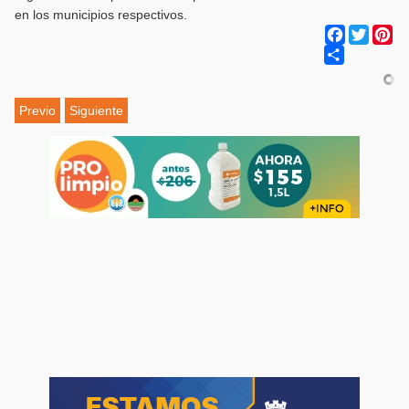
en los municipios respectivos.
Facebook
Twitter
Pi
Share
Previo
Siguiente