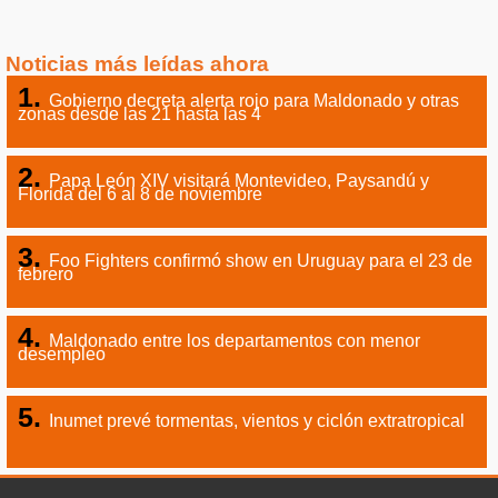
Noticias más leídas ahora
Gobierno decreta alerta rojo para Maldonado y otras
zonas desde las 21 hasta las 4
Papa León XIV visitará Montevideo, Paysandú y
Florida del 6 al 8 de noviembre
Foo Fighters confirmó show en Uruguay para el 23 de
febrero
Maldonado entre los departamentos con menor
desempleo
Inumet prevé tormentas, vientos y ciclón extratropical