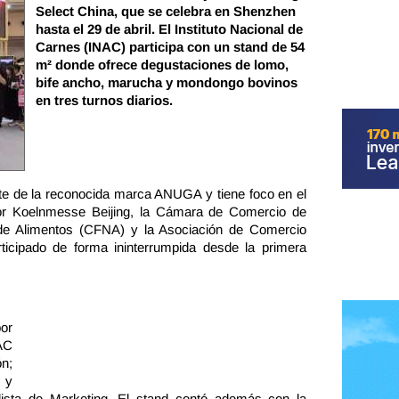
Select China, que se celebra en Shenzhen
hasta el 29 de abril. El Instituto Nacional de
Carnes (INAC) participa con un stand de 54
m² donde ofrece degustaciones de lomo,
bife ancho, marucha y mondongo bovinos
en tres turnos diarios.
arte de la reconocida marca ANUGA y tiene foco en el
or Koelnmesse Beijing, la Cámara de Comercio de
de Alimentos (CFNA) y la Asociación de Comercio
icipado de forma ininterrumpida desde la primera
or
NAC
n;
 y
ista de Marketing. El stand contó además con la