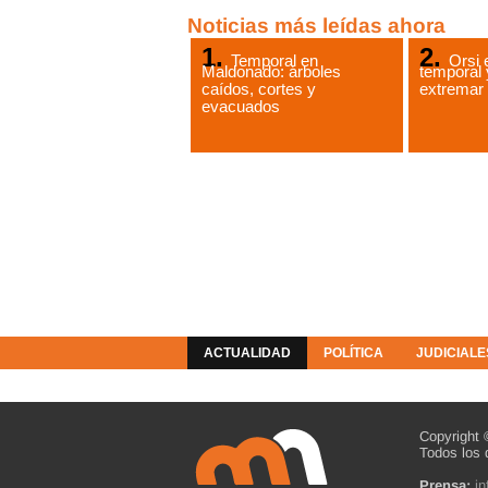
Noticias más leídas ahora
Temporal en
Orsi 
Maldonado: árboles
temporal 
caídos, cortes y
extremar
evacuados
ACTUALIDAD
POLÍTICA
JUDICIALE
COLUMNISTAS
RESOLUCIONES
Copyright 
Todos los 
Prensa:
i