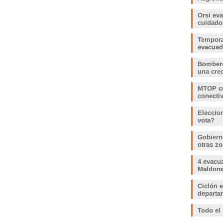
Orsi ev
cuidado
Tempora
evacua
Bombero
una crec
MTOP cu
conecti
Eleccio
vota?
Gobiern
otras zo
4 evacu
Maldonad
Ciclón e
departam
Todo el