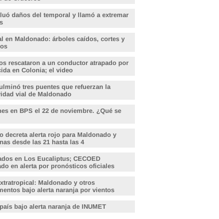
aluó daños del temporal y llamó a extremar
s
l en Maldonado: árboles caídos, cortes y
dos
s rescataron a un conductor atrapado por
ida en Colonia; el video
lminó tres puentes que refuerzan la
vidad vial de Maldonado
nes en BPS el 22 de noviembre. ¿Qué se
o decreta alerta rojo para Maldonado y
nas desde las 21 hasta las 4
ados en Los Eucaliptus; CECOED
o en alerta por pronósticos oficiales
xtratropical: Maldonado y otros
entos bajo alerta naranja por vientos
 país bajo alerta naranja de INUMET