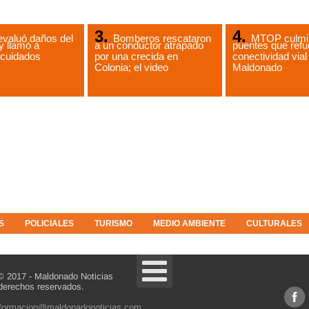
evaluó daños del
Bomberos rescataron
MTOP culmin
y llamó a
a un conductor atrapado
puentes que refu
 cuidados
por una crecida en
conectividad vial
Colonia; el video
Maldonado
S
POLICIALES
TURISMO
MEDIO AMBIENTE
CULTURALES
© 2017 - Maldonado Noticias
derechos reservados.
nformacion@maldonadonoticias.com