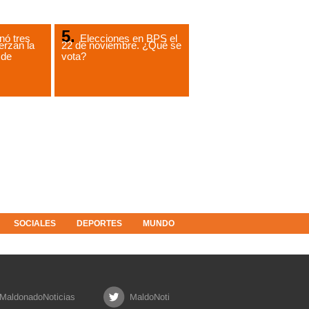
ó tres
Elecciones en BPS el
erzan la
22 de noviembre. ¿Qué se
 de
vota?
SOCIALES
DEPORTES
MUNDO
MaldonadoNoticias
MaldoNoti